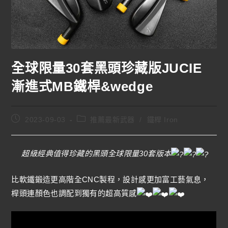
全球限量30套黑頭珍藏版JUCIE
漸進式MB鐵桿&wedge
2023-09-03
推薦最新武器
/
鐵桿 Iron
超級經典值得珍藏的黑頭全球限量30套版本
比軟鐵鍛造更高階全CNC製程，設計感更加富工藝氣息，
桿頭連顏色也調配到獨有的超高質感