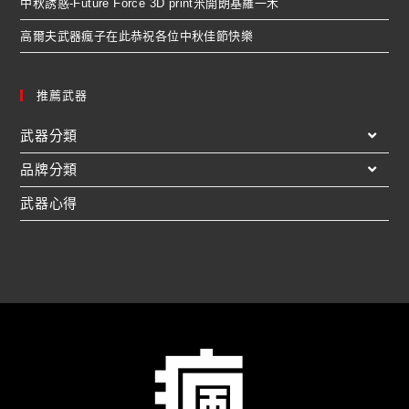
中秋誘惑-Future Force 3D print米開朗基羅一木
高爾夫武器瘋子在此恭祝各位中秋佳節快樂
推薦武器
武器分類
品牌分類
武器心得