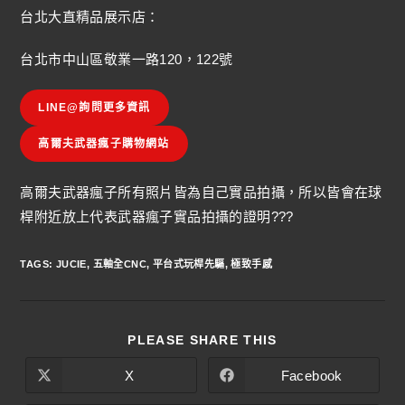
台北大直精品展示店：
台北市中山區敬業一路120，122號
LINE@詢問更多資訊
高爾夫武器瘋子購物網站
高爾夫武器瘋子所有照片皆為自己實品拍攝，所以皆會在球
桿附近放上代表武器瘋子實品拍攝的證明???
TAGS
:
JUCIE
,
五軸全CNC
,
平台式玩桿先驅
,
極致手感
PLEASE SHARE THIS
X
Facebook