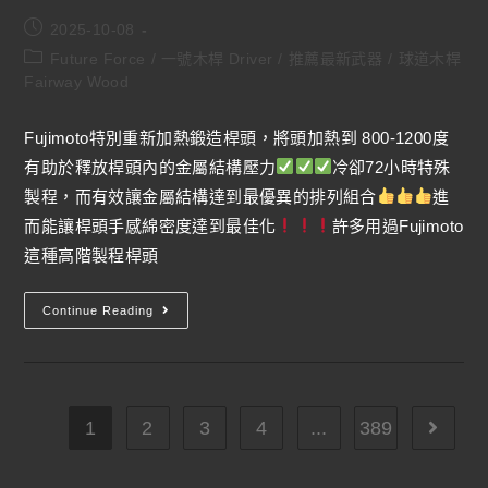
2025-10-08
Future Force
/
一號木桿 Driver
/
推薦最新武器
/
球道木桿
Fairway Wood
Fujimoto特別重新加熱鍛造桿頭，將頭加熱到 800-1200度
有助於釋放桿頭內的金屬結構壓力
冷卻72小時特殊
製程，而有效讓金屬結構達到最優異的排列組合
進
而能讓桿頭手感綿密度達到最佳化
許多用過Fujimoto
這種高階製程桿頭
Continue Reading
1
2
3
4
...
389