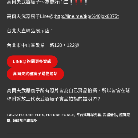
高爾夫武器瘋子～為更好而生
高爾夫武器瘋子Line@:
http://line.me/ti/p/%40jox8875t
台北大直精品展示店：
台北市中山區敬業一路120，122號
LINE@詢問更多資訊
高爾夫武器瘋子購物網站
高爾夫武器瘋子所有照片皆為自己實品拍攝，所以皆會在球
桿附近放上代表武器瘋子實品拍攝的證明???
TAGS
:
FUTURE FLEX
,
FUTURE FORCE
,
平台式玩桿先驅
,
武器優化
,
超噴距
離
,
超帥藍色鐵桿身