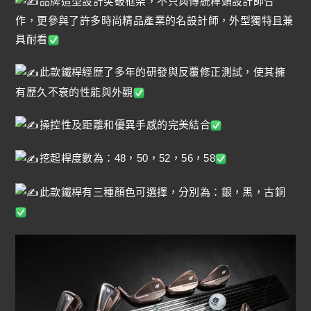
品牌造型設計突破框架，不只與傳統桿頭設計師合
作，更參與了許多時尚精品產業的名設計師，外型獨特且兼
具耐看
此款鐵桿經歷了多年的研發與反覆修正測試，使其擁
有歷久不衰的性能與外觀
操控性及距離和優異手感的完美結合
挖起桿度數為：48，50，52，56，58
此款鐵桿有三種顏色可選擇，分別為：銀，黑，古銅