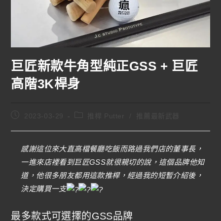
巨匠新款牛角型純正GSS + 巨匠
高階3K桿身
2023-03-29
推桿 Putter
/
推薦最新武器
感謝這位來大直高檔餐廳吃飯而路過我們店的董事長，
一進來店裡看到巨匠GSS就很親切的說，這個品牌他知
道，他很多朋友都用這款推桿，經過我的短暫介紹後，
決定購買一支
最多款式可選擇的GSS品牌