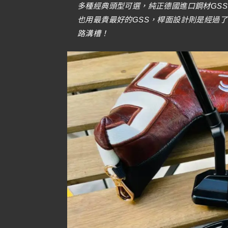
多種經典頭型可選，純正德國進口鋼材GS
也用最貴最好的GSS，桿面設計則是經過
路溝槽！