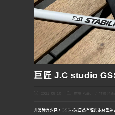
巨匠 J.C studio GS
2021-08-10
推桿 Putter
/
推薦最新
非常稀有少見，GSS材質居然有經典龜背型款