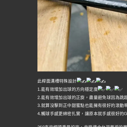
此桿面溝槽特殊設計
1.能有效增加出球的方向穩定度
2.能有效增加出球的正旋，盡量避免球因為跳
3.就算沒擊到正中甜蜜點也能擁有很好的滾動
4.觸球手感更綿密扎實，讓原本就手感很好的