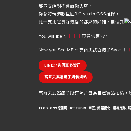
那這支絕對不會讓你失望，
你會發現這款巨匠J.C studio GSS推桿，
比一支比它貴好幾倍的都來的好推，更優異
You will like it
現貨供應???
Now you See ME ~ 高爾夫武器瘋子Style
LINE@詢問更多資訊
高爾夫武器瘋子購物網站
高爾夫武器瘋子所有照片皆為自己實品拍攝，所
TAGS
:
GSS德國鋼
,
JCSTUDIO
,
巨匠
,
武器優化
,
超噴距離
,