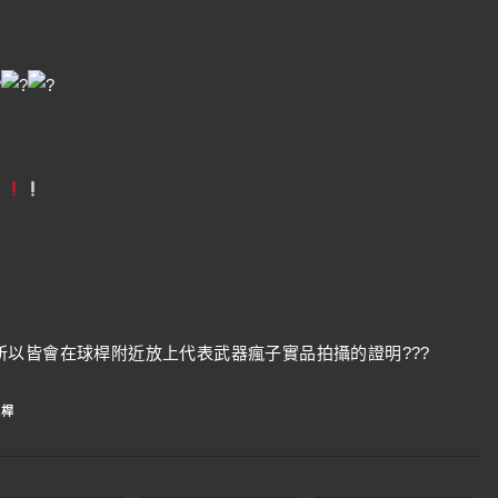
以皆會在球桿附近放上代表武器瘋子實品拍攝的證明???
鐵桿