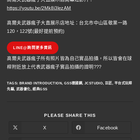
https://youtu.be/2Mk8i3lezAM
高爾夫武器瘋子大直展示店地址：台北市中山區敬業一路
120，122號(最好提前預約)
LINE@詢問更多資訊
高爾夫武器瘋子所有照片皆為自己實品拍攝，所以皆會在球
桿附近放上代表武器瘋子實品拍攝的證明???
TAGS
:
BRAND INTRODUCTION
,
GSS德國鋼
,
JCSTUDIO
,
巨匠
,
平台式玩桿
先驅
,
武器優化
,
經典GSS
PLEASE SHARE THIS
X
Facebook