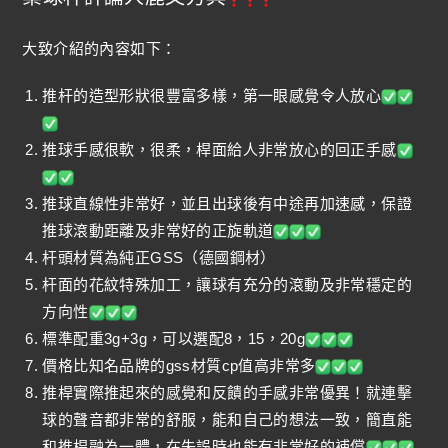
大致介紹的內容如下：
推杆的造型形狀很豐富多樣，第一眼感覺令人放心
推球手感很軟，很柔，桿面給人非常放心的回正手感
推球直線性非常好，並且出球後有中途再加速感，保證
推球滾動距離及非常好的正旋軌道
杆頭材質為純正GSS（德國鋼材）
杆面的花紋特殊加工，讓球有充分的滾動及非常穩定的
方向性
標準配重3g+3g，可以選配8，15，20g
價格比知名品牌的gss材質cp值高非常多
推桿實際推起來的感覺和反饋的手感非常優異！就連擊
球的聲音都非常的舒服，能和自己的想法一致，簡直能
和推桿融為一體，在失誤時也能有非常好的補償