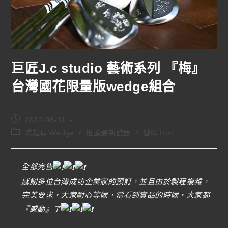
巨匠J.c studio 藝術系列 『梅』
台灣國花限量版wedge組合
2022-08-31
挖起桿 Wedge
/
推薦最新武器
/
鐵桿 Iron
全部完售
感謝多位台灣成功企業家的預訂，並且由於製程複雜，
完美要求，大家耐心等候，當看到實品的時候，大家都
『感動』了