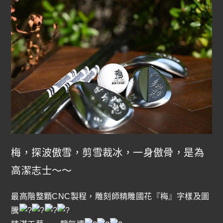
梅，探波傲雪，剪雪裁冰，一身傲骨，是為
高潔志士～～
最高階整顆CNC製程，雕刻師精雕國花『梅』字樣及圖
騰