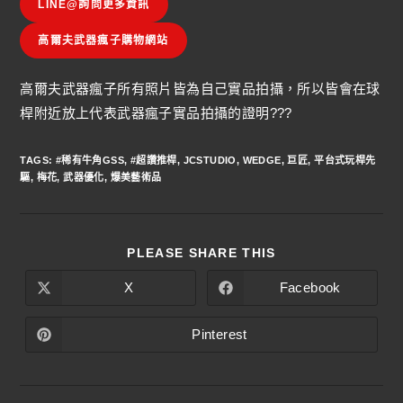
LINE@詢問更多資訊
高爾夫武器瘋子購物網站
高爾夫武器瘋子所有照片皆為自己實品拍攝，所以皆會在球
桿附近放上代表武器瘋子實品拍攝的證明???
TAGS
:
#稀有牛角GSS
,
#超讚推桿
,
JCSTUDIO
,
WEDGE
,
巨匠
,
平台式玩桿先
驅
,
梅花
,
武器優化
,
爆美藝術品
PLEASE SHARE THIS
X
Facebook
Pinterest