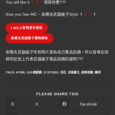
You will like it
現貨供應???
Now you See ME ~ 高爾夫武器瘋子Style
LINE@詢問更多資訊
高爾夫武器瘋子購物網站
高爾夫武器瘋子所有照片皆為自己實品拍攝，所以皆會在球
桿附近放上代表武器瘋子實品拍攝的證明???
TAGS
:
AF808
,
GSS德國鋼
,
JCSTUDIO
,
巨匠
,
武器優化
,
超噴距離
,
鐵桿
PLEASE SHARE THIS
X
Facebook