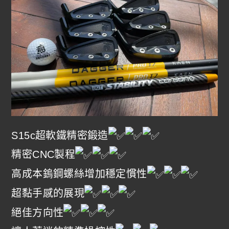
S15c超軟鐵精密鍛造
精密CNC製程
高成本鎢鋼螺絲增加穩定慣性
超黏手感的展現
絕佳方向性