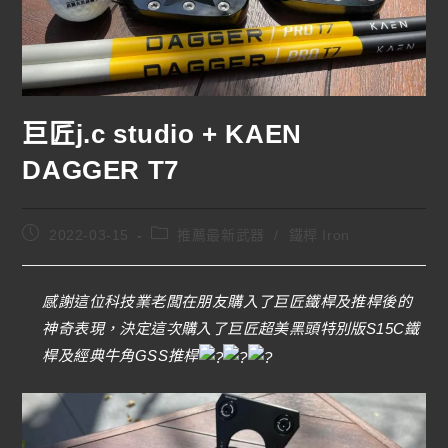
巨匠j.c studio + KAEN
DAGGER T7
2022-03-15
推薦最新武器
/
鐵桿 Iron
感謝這位科技業老闆在朋友購入了巨匠鐵桿及推桿後的
神奇表現，決定這次購入了巨匠超美黑頭特別版S15C鐵
桿及經典牛角GSS推桿