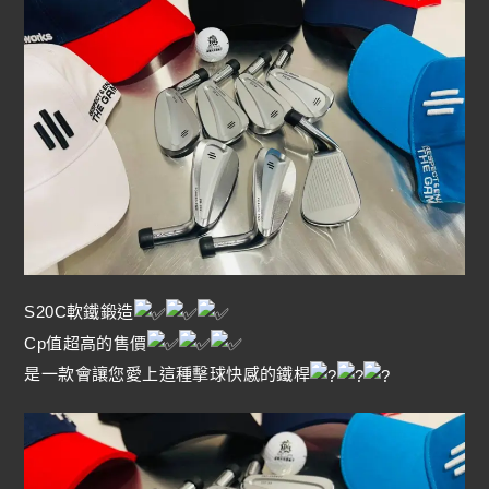
S20C軟鐵鍛造
Cp值超高的售價
是一款會讓您愛上這種擊球快感的鐵桿