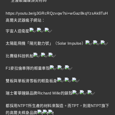
生產碳纖維頂尖材料
https://youtu.be/g3GRcRQzvqw?si=wGaz8kqYzsAk8TuH
高爾夫武器瘋子網站：
宇宙人造衛星
太陽能飛機「陽光動力號」（Solar Impulse）
比賽級科技帆船
F1麥拉倫車隊的輕量車殼
雙板與單板滑雪板的輕盈板身
瑞士奢華鐘錶品牌Richard Mille的錶殼
都採用NTPT所生產的材料來製造。而TPT，則是NTPT旗下
的高爾夫桿身品牌