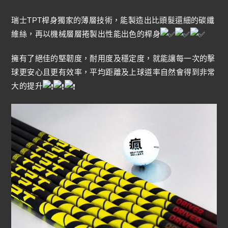
瑞士TPT桿身獨家的薄層技術，能製造出比頭髮還細的碳纖
維絲，再以機械層層捲製出性能出色的桿身
擁有了絕佳的堅韌度，耐用度及穩定度，就能讓每一次的擊
球更安心且更有效率，平均距離及上球道率自然會得到非常
大的提升