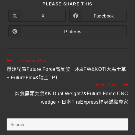
PLEASE SHARE THIS
X
Facebook
Pinterest
Previous Post
爆遠配置Future Force高反發一木&FW&KOTI大馬士革
+ FutureFlex&瑞士TPT
Next Post
帥氣黑頭共榮KK Dual Weight2&Future Force CNC
wedge + 日本FireExpress桿身編織專家