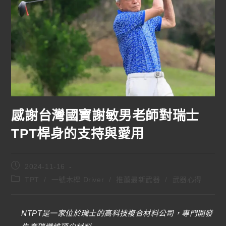
感謝台灣國寶謝敏男老師對瑞士
TPT桿身的支持與愛用
2024-11-16
TPT
/
一號木桿 Driver
/
推薦最新武器
/
武器心得
NTPT是一家位於瑞士的高科技複合材料公司，專門開發