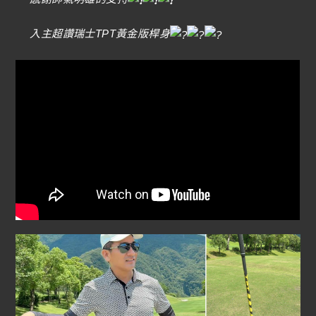
入主超讚瑞士TPT黃金版桿身