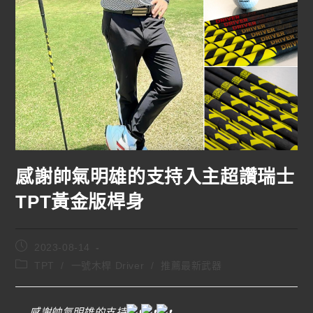
感謝帥氣明雄的支持入主超讚瑞士
TPT黃金版桿身
2023-08-14
TPT
/
一號木桿 Driver
/
推薦最新武器
感謝帥氣明雄的支持