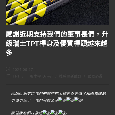
感謝近期支持我們的董事長們，升
級瑞士TPT桿身及優質桿頭越來越
多
2024-09-17
TPT
/
一號木桿 Driver
/
推薦最新武器
/
武器心得
感謝近期支持我們的您們的木桿更直更遠了和鐵桿變的
更穩更準了，我們與有榮焉
歡迎觀看影片敘述