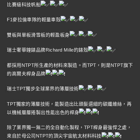
比賽級科技帆船
F1麥拉倫車隊的輕量車殼
雙板與單板滑雪板的輕盈板身
瑞士奢華鐘錶品牌Richard Mille的錶殼
都採用NTPT所生產的材料來製造。而TPT，則是NTPT旗下
的高爾夫桿身品牌
瑞士TPT獨步全球業界的薄層技術
TPT獨家的薄層技術，能製造出比頭髮還細的碳纖維絲，再
以機械層層捲製出性能出色的桿身
除了業界獨一無二的全自動化製程，TPT桿身最強悍之處，
來自於母公司NTPT的頂尖宇宙航太材料科技