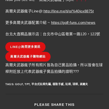
高爾夫武器瘋子Line@:
http://line.me/ti/p/%40jox8875t
更多高爾夫武器配置介紹 ~
https://golf-funs.com/news
台北大直精品展示店：台北市中山區敬業一路120，122號
LINE@詢問更多資訊
高爾夫武器瘋子購物網站
高爾夫武器瘋子所有照片皆為自己實品拍攝，所以皆會在球
桿附近放上代表武器瘋子實品拍攝的證明???
TAGS
:
GOLF
,
TPT
,
平台式玩桿先驅
,
極致手感
,
玩桿
,
球桿
,
高爾夫
PLEASE SHARE THIS