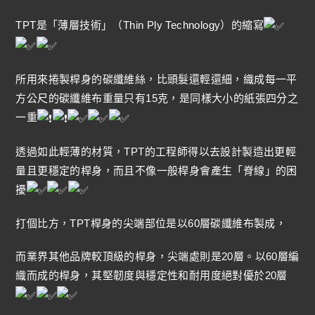
TPT是「薄層技術」（Thin Ply Technology）的縮寫
所用來捲製桿身的碳纖維絲，比頭髮還輕還細，織成每一平
方公尺的碳纖維布重量只有15克，是同樣大小的紙張四分之
一重
透過如此輕薄的材質，TPT的工程師得以去設計製造出更輕
量且更穩定的桿身，而且不像一般桿身會產生「脊線」的困
擾
打個比方，TPT桿身的尖端部位是以60層碳纖維布製成，
而業界其他品牌較頂級的桿身，尖端處則是20層。以60層編
織而成的桿身，其堅韌度與穩定性和耐用度絕對優於20層