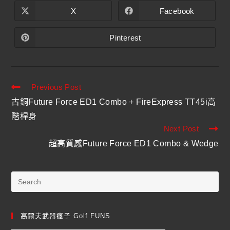
X
Facebook
Pinterest
Previous Post
古銅Future Force ED1 Combo + FireExpress TT45i高
階桿身
Next Post
超高質感Future Force ED1 Combo & Wedge
高爾夫武器瘋子 Golf FUNS