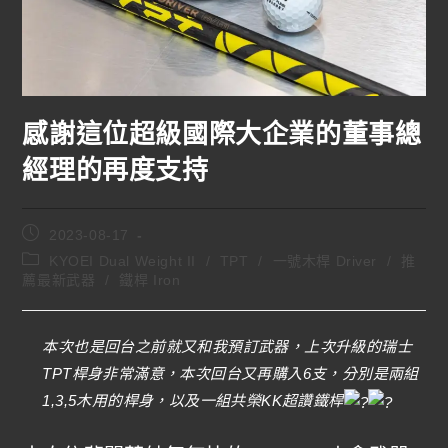
感謝這位超級國際大企業的董事總
經理的再度支持
2023-08-17
KYOEI Dual Weight II
/
TPT
/
一號木桿 Driver
/
推
薦最新武器
/
鐵桿 Iron
本次也是回台之前就又和我預訂武器，上次升級的瑞士
TPT桿身非常滿意，本次回台又再購入6支，分別是兩組
1,3,5木用的桿身，以及一組共榮KK超讚鐵桿