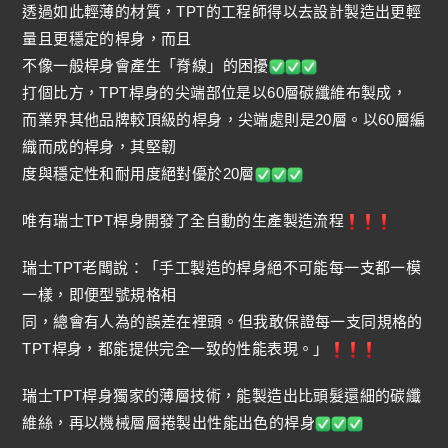
透過如此輕薄的材質，TPT的工程師得以去設計製造出更輕
量且更穩定的桿身，而且
不像一般桿身會產生「脊線」的困擾
打個比方，TPT桿身的尖端部位是以60層碳纖維布製成，
而業界其他品牌較頂級的桿身，尖端處則是20層。以60層編
織而成的桿身，其堅韌
度與穩定性和耐用度絕對優於20層
唯有瑞士TPT桿身開發了全自動的生產製造流程
瑞士TPT老闆說：「手工製造的桿身絕不可能每一支都一模
一樣，即便型號規格相
同，總會有人為的誤差在裡頭。但我敢保證每一支同規格的
TPT桿身，都能提供完全一致的性能表現。」
瑞士TPT桿身獨家的薄層技術，能製造出比頭髮還細的碳纖
維絲，再以機械層層捲製出性能出色的桿身