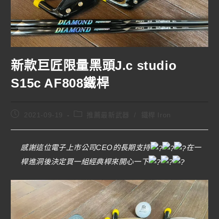
新款巨匠限量黑頭J.c studio
S15c AF808鐵桿
2021-09-19
推薦最新武器
/
鐵桿 Iron
感謝這位電子上市公司CEO的長期支持
在一
桿進洞後決定買一組經典桿來開心一下