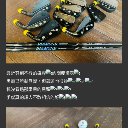
最近夯到不行的鐵桿
詢問度爆表
黑頭已所剩無幾，但銀頭也很帥
我沒看過那麼黑的黑頭
手感真的讓人不敢相信的好