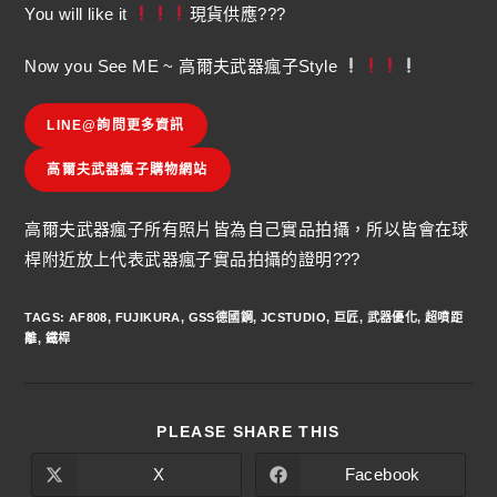
You will like it
現貨供應???
Now you See ME ~ 高爾夫武器瘋子Style
LINE@詢問更多資訊
高爾夫武器瘋子購物網站
高爾夫武器瘋子所有照片皆為自己實品拍攝，所以皆會在球
桿附近放上代表武器瘋子實品拍攝的證明???
TAGS
:
AF808
,
FUJIKURA
,
GSS德國鋼
,
JCSTUDIO
,
巨匠
,
武器優化
,
超噴距
離
,
鐵桿
PLEASE SHARE THIS
X
Facebook