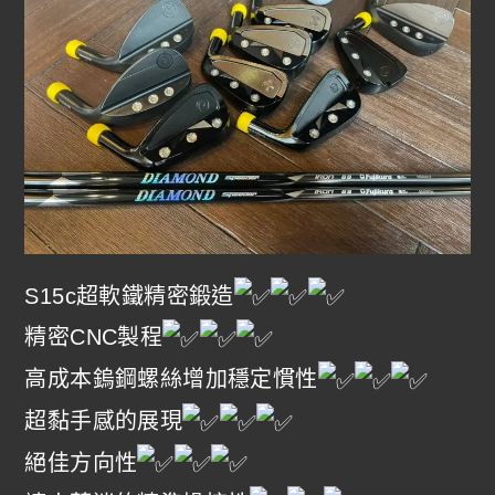
S15c超軟鐵精密鍛造
精密CNC製程
高成本鎢鋼螺絲增加穩定慣性
超黏手感的展現
絕佳方向性