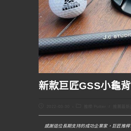
新款巨匠GSS小龜背+J
2022-03-30
推桿 Putter
/
推薦最新
感謝這位長期支持的成功企業家，巨匠推桿