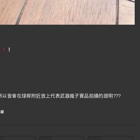
以皆會在球桿附近放上代表武器瘋子實品拍攝的證明???
鐵桿