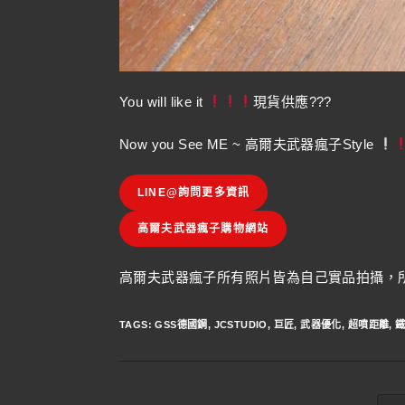
You will like it
現貨供應???
Now you See ME ~ 高爾夫武器瘋子Style
LINE@詢問更多資訊
高爾夫武器瘋子購物網站
高爾夫武器瘋子所有照片皆為自己實品拍攝，所
TAGS
:
GSS德國鋼
,
JCSTUDIO
,
巨匠
,
武器優化
,
超噴距離
,