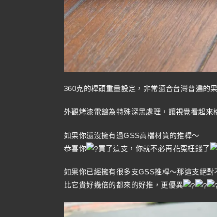
360克的桿頭重量設定，非常適合台灣普遍的
外觀烤漆電鍍為特殊深黑處理，讓視覺看起來
如果你還沒擁有過GSS高檔材質的推桿～
恭喜你
買了這支，你就不必再花冤枉錢了
如果你已經擁有很多支GSS推桿～那這支絕對不會
比它貴好幾倍的都來的好推，更優異