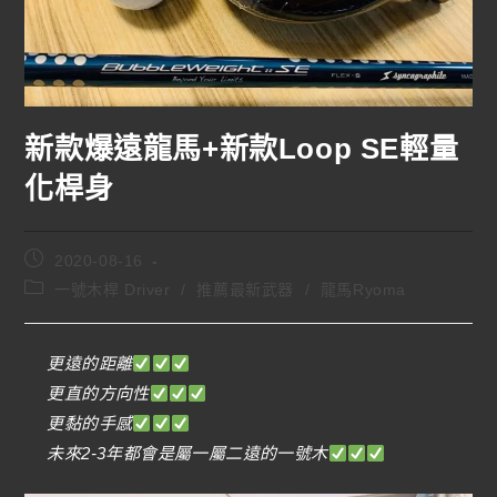
新款爆遠龍馬+新款Loop SE輕量
化桿身
2020-08-16
一號木桿 Driver
/
推薦最新武器
/
龍馬Ryoma
更遠的距離
更直的方向性
更黏的手感
未來2-3年都會是屬一屬二遠的一號木