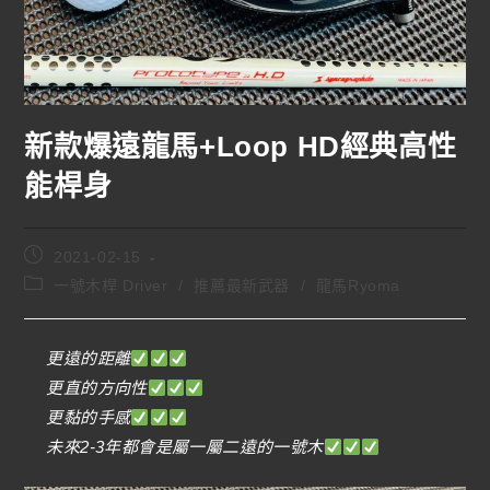
新款爆遠龍馬+Loop HD經典高性
能桿身
2021-02-15
一號木桿 Driver
/
推薦最新武器
/
龍馬Ryoma
更遠的距離
更直的方向性
更黏的手感
未來2-3年都會是屬一屬二遠的一號木