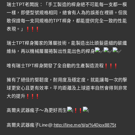
瑞士TPT老闆說：「手工製造的桿身絕不可能每一支都一模
一樣，即便型號規格相同，總會有人為的誤差在裡頭。但我
敢保證每一支同規格的TPT桿身，都能提供完全一致的性能
表現。」
瑞士TPT桿身獨家的薄層技術，能製造出比頭髮還細的碳纖
維絲，再以機械層層捲製出性能出色的桿身
唯有瑞士TPT桿身開發了全自動的生產製造流程
擁有了絕佳的堅韌度，耐用度及穩定度，就能讓每一次的擊
球更安心且更有效率，平均距離及上球道率自然會得到非常
大的提升
高爾夫武器瘋子～為更好而生
高爾夫武器瘋子Line@:
http://line.me/ti/p/%40jox8875t