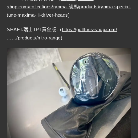
shop.com/collections/ryoma-龍馬/products/ryoma-special-
tune-maxima-iii-driver-heads
)
SHAFT:瑞士TPT黃金版 : (
https://golffuns-shop.com/
……/products/nitro-range
)