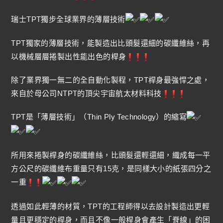
瑞士TPT獨步全球業界的薄層技術
TPT獨家的薄層技術，能製造出比頭髮還細的碳纖維絲，再
以機械層層捲製出性能出色的桿身
除了業界獨一無二的全自動化製程，TPT桿身最強悍之處，
來自於母公司NTPT的頂尖宇宙航太材料科技
TPT是「薄層技術」（Thin Ply Technology）的縮寫
所用來捲製桿身的碳纖維絲，比頭髮還輕還細，織成每一平
方公尺的碳纖維布重量只有15克，是同樣大小的紙張四分之
一重
透過如此輕薄的材質，TPT的工程師得以去設計製造出更輕
量且更穩定的桿身，而且不像一般桿身會產生「脊線」的困