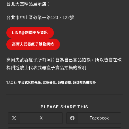
台北大直精品展示店：
台北市中山區敬業一路120，122號
LINE@詢問更多資訊
高爾夫武器瘋子購物網站
高爾夫武器瘋子所有照片皆為自己實品拍攝，所以皆會在球
桿附近放上代表武器瘋子實品拍攝的證明
TAGS
:
平台式玩桿先驅
,
武器優化
,
超噴距離
,
超帥藍色鐵桿身
PLEASE SHARE THIS
X
Facebook