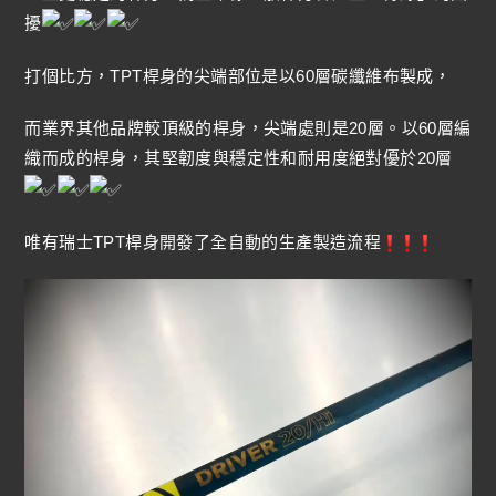
擾
打個比方，TPT桿身的尖端部位是以60層碳纖維布製成，
而業界其他品牌較頂級的桿身，尖端處則是20層。以60層編
織而成的桿身，其堅韌度與穩定性和耐用度絕對優於20層
唯有瑞士TPT桿身開發了全自動的生產製造流程