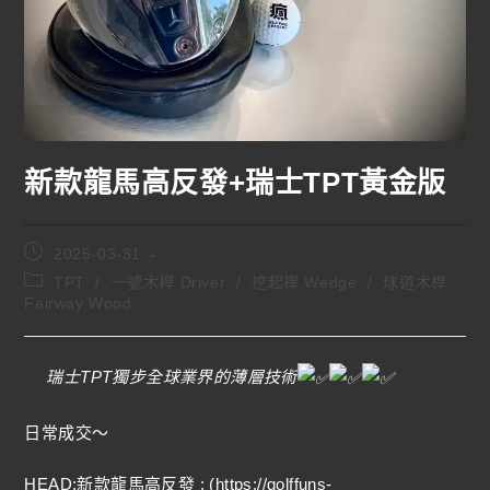
新款龍馬高反發+瑞士TPT黃金版
2025-03-31
TPT
/
一號木桿 Driver
/
挖起桿 Wedge
/
球道木桿
Fairway Wood
瑞士TPT獨步全球業界的薄層技術
日常成交～
HEAD:新款龍馬高反發 : (
https://golffuns-