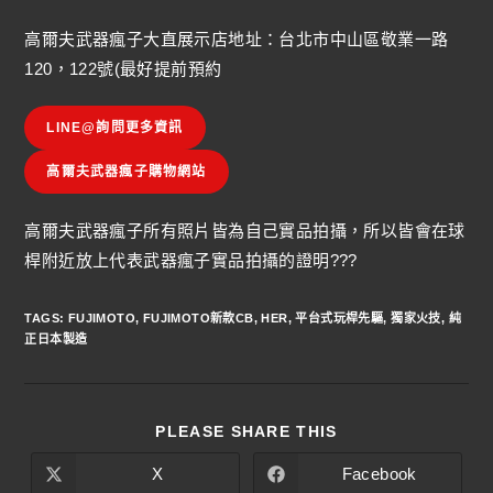
高爾夫武器瘋子大直展示店地址：台北市中山區敬業一路
120，122號(最好提前預約
LINE@詢問更多資訊
高爾夫武器瘋子購物網站
高爾夫武器瘋子所有照片皆為自己實品拍攝，所以皆會在球
桿附近放上代表武器瘋子實品拍攝的證明???
TAGS
:
FUJIMOTO
,
FUJIMOTO新款CB
,
HER
,
平台式玩桿先驅
,
獨家火技
,
純
正日本製造
PLEASE SHARE THIS
X
Facebook