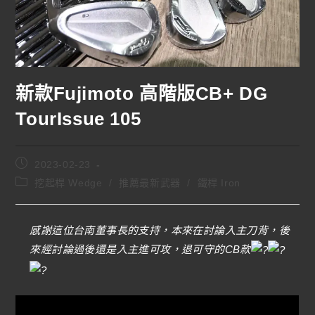
新款Fujimoto 高階版CB+ DG
TourIssue 105
2023-02-23
挖起桿 Wedge
/
推薦最新武器
/
鐵桿 Iron
感謝這位台南董事長的支持，本來在討論入主刀背，後
來經討論過後還是入主進可攻，退可守的CB款