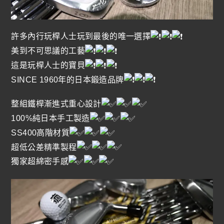
許多內行玩桿人士玩到最後的唯一選擇
美到不可思議的工藝
這是玩桿人士的寶貝
SINCE 1960年的日本鍛造品牌
整組鐵桿漸進式重心設計
100%純日本手工製造
SS400高階材質
超低公差精準製程
獨家超綿密手感