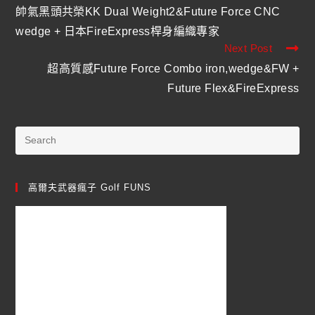
帥氣黑頭共榮KK Dual Weight2&Future Force CNC
wedge + 日本FireExpress桿身編織專家
Next Post
超高質感Future Force Combo iron,wedge&FW +
Future Flex&FireExpress
高爾夫武器瘋子 Golf FUNS