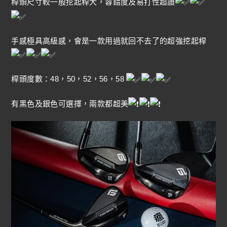
桿頭尺寸較一般挖起桿大，容錯度及易打性超讚
手感極具高級感，會是一款用過就回不去了的超強挖起桿
桿頭度數：48，50，52，56，58
有黑色及銀色可選擇，兩款都超美