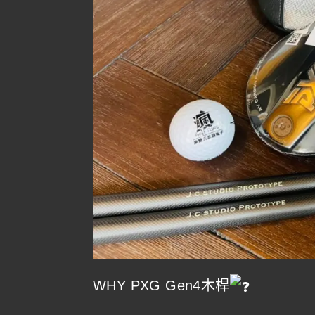
WHY PXG Gen4木桿