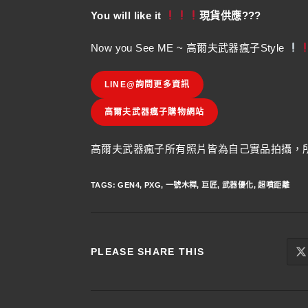
You will like it
現貨供應???
Now you See ME ~ 高爾夫武器瘋子Style
LINE@詢問更多資訊
高爾夫武器瘋子購物網站
高爾夫武器瘋子所有照片皆為自己實品拍攝，所
TAGS
:
GEN4
,
PXG
,
一號木桿
,
巨匠
,
武器優化
,
超噴距離
PLEASE SHARE THIS