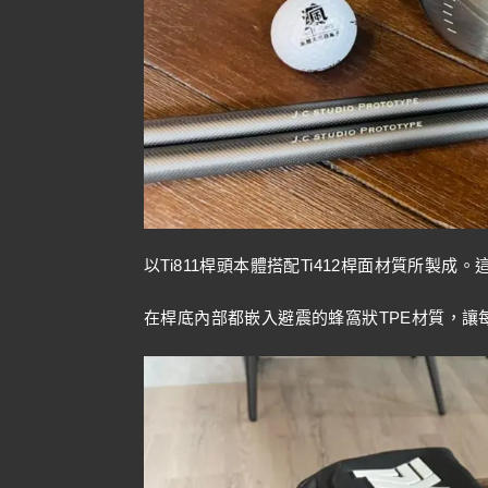
以Ti811桿頭本體搭配Ti412桿面材質所製
在桿底內部都嵌入避震的蜂窩狀TPE材質，讓