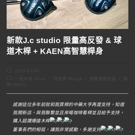
新款J.c studio 限量高反發 & 球
道木桿 + KAEN高智慧桿身
2023-03-04
一號木桿 Driver
/
挖起桿 Wedge
/
推薦最新武器
/
雞
腿 Hybrid
感謝這位多年前就和我買桿的中藥大亨再度支持，知道
我開新店，與我聯繫並且來喝咖啡看桿並且給予支持，
購入超讚爆遠木桿
董事長們的相挺，讓我非常感動，多謝支持