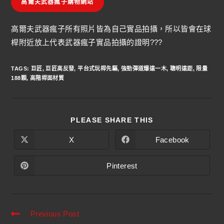
高爾夫武器瘋子購物網站
高爾夫武器瘋子所有照片皆為自己實品拍攝，所以皆會在球
桿附近放上代表武器瘋子實品拍攝的證明???
TAGS
:
巨匠
,
巨匠高反發
,
平台式玩桿先驅
,
強勁彈道爆遠一木
,
聰明遠距
,
限量
188顆
,
高階桿面材質
PLEASE SHARE THIS
X
Facebook
Pinterest
Previous Post