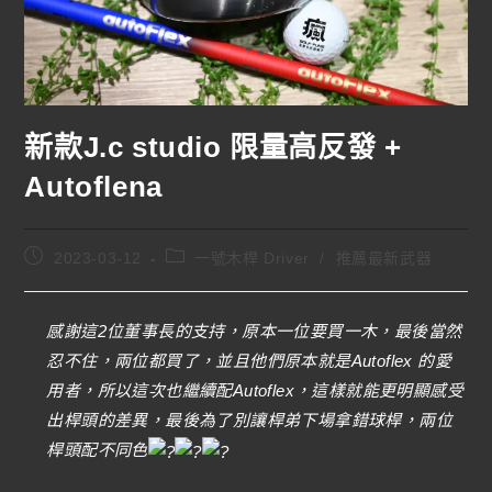
新款J.c studio 限量高反發 +
Autoflena
2023-03-12
一號木桿 Driver
/
推薦最新武器
感謝這2位董事長的支持，原本一位要買一木，最後當然
忍不住，兩位都買了，並且他們原本就是Autoflex 的愛
用者，所以這次也繼續配Autoflex，這樣就能更明顯感受
出桿頭的差異，最後為了別讓桿弟下場拿錯球桿，兩位
桿頭配不同色