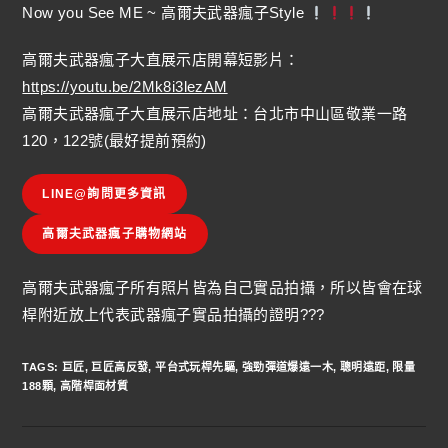
Now you See ME ~ 高爾夫武器瘋子Style
高爾夫武器瘋子大直展示店開幕短影片：
https://youtu.be/2Mk8i3lezAM
高爾夫武器瘋子大直展示店地址：台北市中山區敬業一路
120，122號(最好提前預約)
LINE@詢問更多資訊
高爾夫武器瘋子購物網站
高爾夫武器瘋子所有照片皆為自己實品拍攝，所以皆會在球
桿附近放上代表武器瘋子實品拍攝的證明???
TAGS
:
巨匠
,
巨匠高反發
,
平台式玩桿先驅
,
強勁彈道爆遠一木
,
聰明遠距
,
限量
188顆
,
高階桿面材質