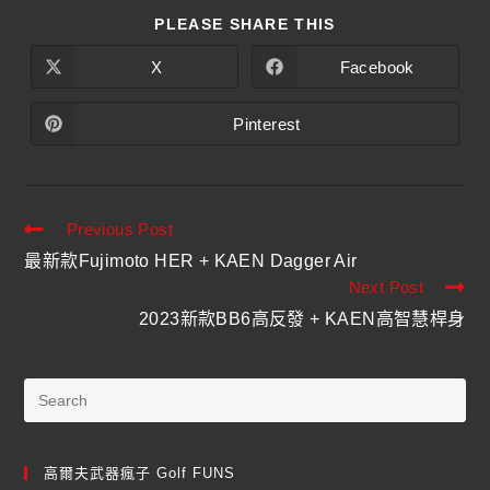
PLEASE SHARE THIS
X
Facebook
Pinterest
Previous Post
最新款Fujimoto HER + KAEN Dagger Air
Next Post
2023新款BB6高反發 + KAEN高智慧桿身
高爾夫武器瘋子 Golf FUNS