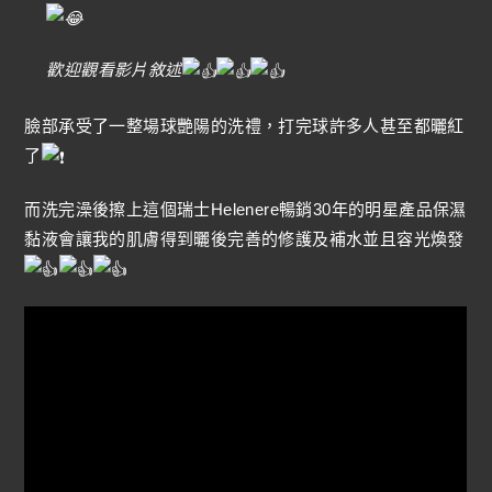
歡迎觀看影片敘述
臉部承受了一整場球艷陽的洗禮，打完球許多人甚至都曬紅
了
而洗完澡後擦上這個瑞士Helenere暢銷30年的明星產品保濕
黏液會讓我的肌膚得到曬後完善的修護及補水並且容光煥發