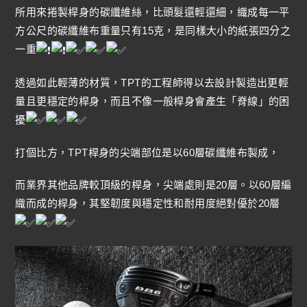
所用來捲製桿身的碳纖維絲，比頭髮還輕還細，織成每一平
方公尺的碳纖維布重量只有15克，是同樣大小的紙張四分之
一重
透過如此輕薄的材質，TPT的工程師得以去設計製造出更輕
量且更穩定的桿身，而且不像一般桿身會產生「脊線」的困
擾
打個比方，TPT桿身的尖端部位是以60層碳纖維布製成，
而業界其他品牌較頂級的桿身，尖端處則是20層。以60層編
織而成的桿身，其堅韌度與穩定性和耐用度絕對優於20層