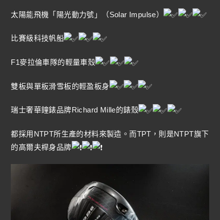
太陽能飛機「陽光動力號」（Solar Impulse）
比賽級科技帆船
F1麥拉倫車隊的輕量車殼
雙板與單板滑雪板的輕盈板身
瑞士奢華鐘錶品牌Richard Mille的錶殼
都採用NTPT所生產的材料來製造。而TPT，則是NTPT旗下
的高爾夫桿身品牌