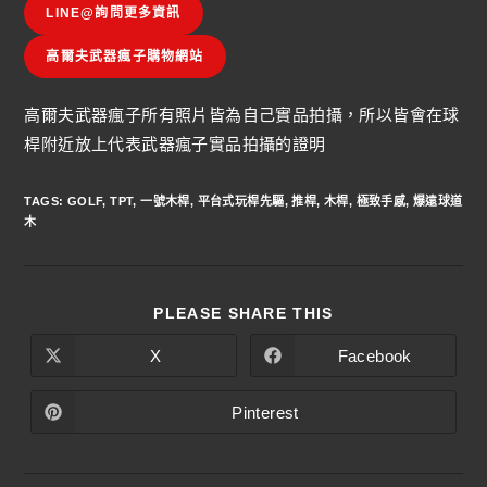
LINE@詢問更多資訊
高爾夫武器瘋子購物網站
高爾夫武器瘋子所有照片皆為自己實品拍攝，所以皆會在球
桿附近放上代表武器瘋子實品拍攝的證明
TAGS
:
GOLF
,
TPT
,
一號木桿
,
平台式玩桿先驅
,
推桿
,
木桿
,
極致手感
,
爆遠球道
木
PLEASE SHARE THIS
X
Facebook
Pinterest