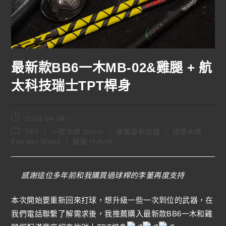
最新款BB6一木MB-02&雞腿 + 航
太科技瑞士TPT桿身
2024-04-04
TPT
/
一號木桿 Driver
/
推薦最新武器
/
球道木桿
Fairway Wood
/
雞腿 Hybrid
感謝這位多年前和我購買過球桿的李董再度支持
本次開始要重新回來打球，想升級一些一次到位的武器，在
我們電話聯繫了解需求後，我推薦購入最新款BB6一木和雞