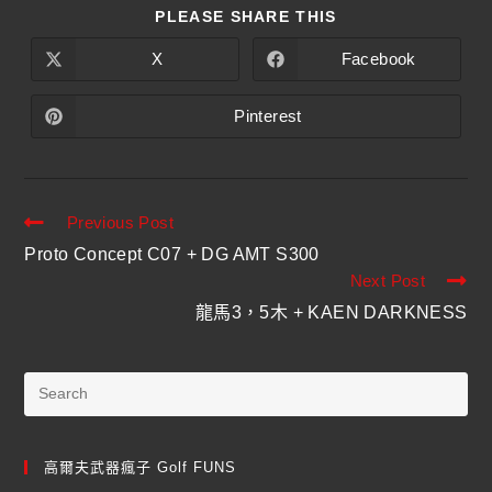
PLEASE SHARE THIS
X
Facebook
Pinterest
Previous Post
Proto Concept C07 + DG AMT S300
Next Post
龍馬3，5木 + KAEN DARKNESS
高爾夫武器瘋子 Golf FUNS