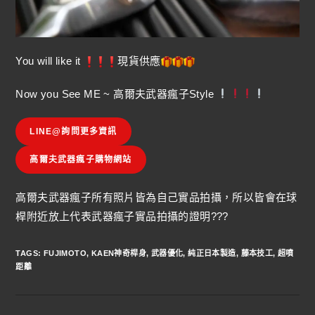
You will like it
現貨供應
Now you See ME ~ 高爾夫武器瘋子Style
LINE@詢問更多資訊
高爾夫武器瘋子購物網站
高爾夫武器瘋子所有照片皆為自己實品拍攝，所以皆會在球
桿附近放上代表武器瘋子實品拍攝的證明???
TAGS
:
FUJIMOTO
,
KAEN神奇桿身
,
武器優化
,
純正日本製造
,
藤本技工
,
超噴
距離