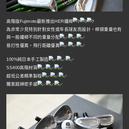
高階版Fujimoto最新推出HER鐵桿
為非常少見特別針對女性或年長球友而設計，桿頭重量也有
與一般鐵桿不同的重量分配
易打性優異，飛行距離優異
100%純日本手工製造
SS400高階材質
超低公差精準製程
獨家超綿密手感