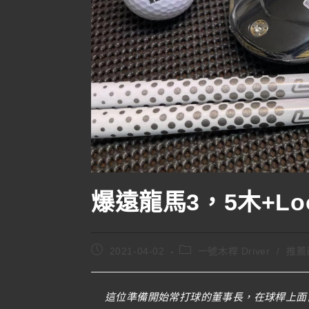
爆遠龍馬3，5木+L
2021-04-02
一號木桿 Driver
/
推薦
這位準備開始常打球的董事長，在球桿上面