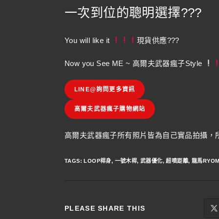
一次到位的聰明選擇???
You will like it
現貨供應???
Now you See ME ~ 高爾夫武器瘋子Style
LINE@詢問更多資訊
高爾夫武器瘋子購物網站
高爾夫武器瘋子所有照片皆為自己實品拍攝，所
TAGS
:
LOOP桿身
,
一號木桿
,
武器優化
,
超噴距離
,
龍馬RYO
PLEASE SHARE THIS