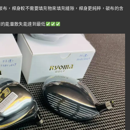
（單一方向）碳布，桿身較不需要填充物來填充縫隙，桿身更純粹，碳布的含
間的能量散失能達到最低