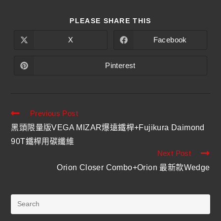
PLEASE SHARE THIS
X
Facebook
Pinterest
Previous Post
黑頭限量版VEGA MIZAR爆遠鐵桿+Fujikura Daimond
90T鐵桿用碳纖維
Next Post
Orion Closer Combo+Orion 最新款Wedge