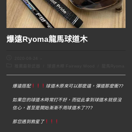
爆遠Ryoma龍馬球道木
2020-08-24
推薦最新武器
/
球道木桿 Fairway Wood
/
龍馬Ryoma
爆遠搭配
球道木原來可以那麼遠，彈道那麼衝??
如果您的球道木時常打不好，而從此拿到球道木就很沒
信心，甚至是開始漸漸不用球道木了???
那您遇到救星了