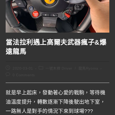
當法拉利遇上高爾夫武器瘋子&爆
遠龍馬
2020-03-01
一號木桿 Driver
/
龍馬Ryoma
0 Comments
就是早上起床，發動著心愛的戰駒，等待機
油溫度提升，轉數逐漸下降後駛出地下室，
一路無人是對手的情況下來到球場???