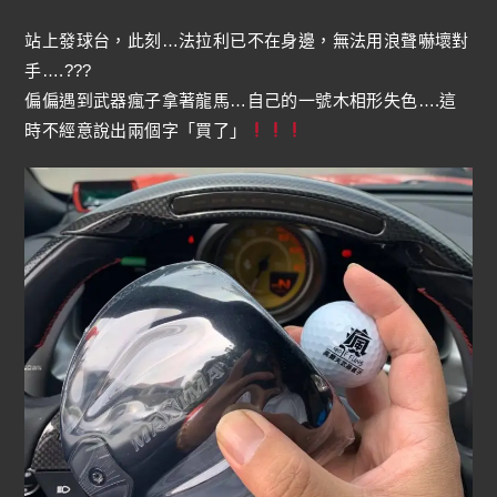
站上發球台，此刻…法拉利已不在身邊，無法用浪聲嚇壞對
手….???
偏偏遇到武器瘋子拿著龍馬…自己的一號木相形失色….這
時不經意說出兩個字「買了」