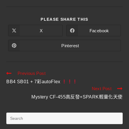
PLEASE SHARE THIS
X
Facebook
Pinterest
Previous Post
BB4 SB01 + 7彩autoFlex
Next Post
Mystery CF-455高反發+SPARK輕量化天使