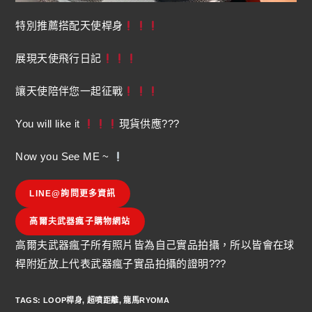
特別推薦搭配天使桿身
展現天使飛行日記
讓天使陪伴您一起征戰
You will like it
現貨供應???
Now you See ME ~
LINE@詢問更多資訊
高爾夫武器瘋子購物網站
高爾夫武器瘋子所有照片皆為自己實品拍攝，所以皆會在球
桿附近放上代表武器瘋子實品拍攝的證明???
TAGS
:
LOOP桿身
,
超噴距離
,
龍馬RYOMA