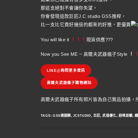
那這支絕對不會讓你失望，
你會發現這款巨匠J.C studio GSS推桿，
比一支比它貴好幾倍的都來的好推，更優異
You will like it
現貨供應???
Now you See ME ~ 高爾夫武器瘋子Style
LINE@詢問更多資訊
高爾夫武器瘋子購物網站
高爾夫武器瘋子所有照片皆為自己實品拍攝，所
TAGS
:
GSS德國鋼
,
JCSTUDIO
,
巨匠
,
武器優化
,
超噴距離
,