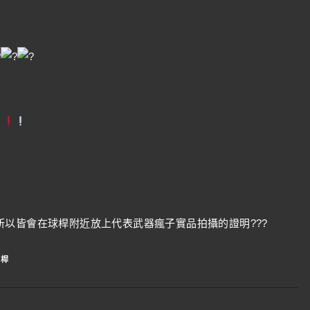
以皆會在球桿附近放上代表武器瘋子實品拍攝的證明???
鐵桿