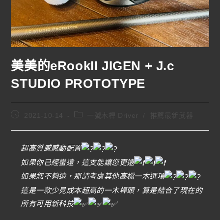
美美的eRookII JIGEN + J.c
STUDIO PROTOTYPE
2021-10-14
一號木桿 Driver
/
推薦最新武器
超高質感感動配置
如果你已經蠻遠，這支能讓您更遠
如果您不夠遠，那請考慮其他高檔一木選項
這是一款少見成本超高的一木桿頭，算是結合了現在的
所有可用新科技