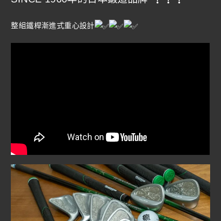
整組鐵桿漸進式重心設計