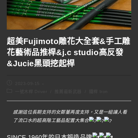
超美Fujimoto雕花大全套&手工雕
花藝術品推桿&j.c studio高反發
&Jucie黑頭挖起桿
2023-09-15
一號木桿 Driver
/
推薦最新武器
/
鐵桿 Iron
感謝這位長期支持的女鄭董再度支持，又是一組讓人看
了流口水的超高階工藝品配置大集合
SINCE 1960年的日本鍛造品牌