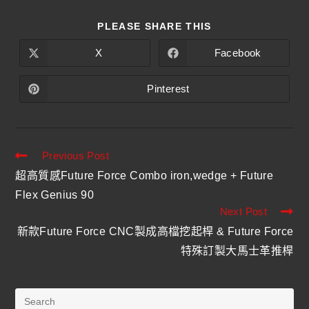
PLEASE SHARE THIS
X
Facebook
Pinterest
Previous Post
超高質感Future Force Combo iron,wedge + Future
Flex Genius 90
Next Post
新款Future Force CNC製成高檔挖起桿 & Future Force
特殊訂製大馬士革推桿