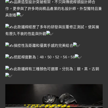
品牌造型設計突破框架，不只與傳統桿頭設計師合
作，更參與了許多時尚精品產業的名設計師，外型獨特且兼
具耐看
此款鐵桿經歷了多年的研發與反覆修正測試，使其擁
有歷久不衰的性能與外觀
操控性及距離和優異手感的完美結合
挖起桿度數為：48，50，52，56，58
此款鐵桿有三種顏色可選擇，分別為：銀，黑，古銅