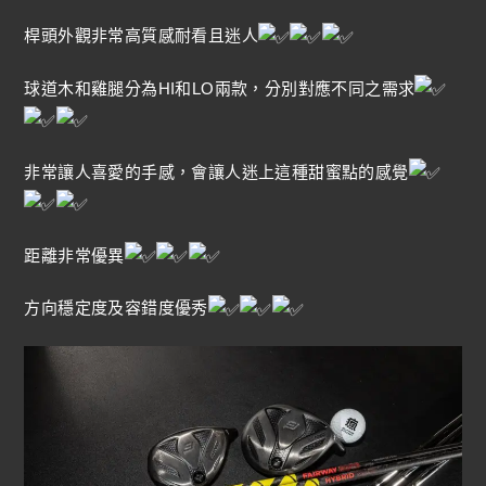
桿頭外觀非常高質感耐看且迷人
球道木和雞腿分為HI和LO兩款，分別對應不同之需求
非常讓人喜愛的手感，會讓人迷上這種甜蜜點的感覺
距離非常優異
方向穩定度及容錯度優秀