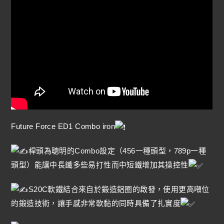
Future Force ED1 Combo iron
桿頭為聰明的Combo設定（456一種頭型，789p一種
頭型）能讓中長鐵多些易打性而中短鐵增加其操控性
S20C軟鐵結合來自於鍛造鋁圈的啟發，使用更高噸位
的鍛造技術，讓手感非常軟黏的同時具備了扎實度