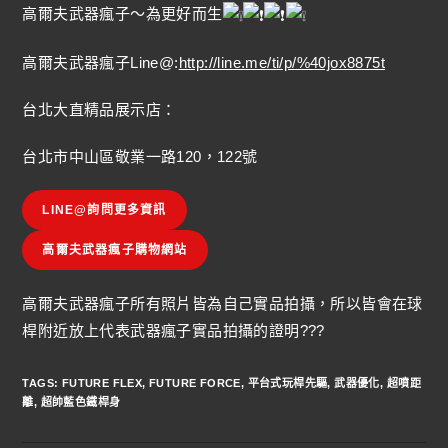
高爾夫武器瘋子～為更好而生
高爾夫武器瘋子Line@:
http://line.me/ti/p/%40jox8875t
台北大直精品展示店：
台北市中山區敬業一路120，122號
LINE@詢問更多資訊
高爾夫武器瘋子購物網站
高爾夫武器瘋子所有照片皆為自己實品拍攝，所以皆會在球
桿附近放上代表武器瘋子實品拍攝的證明???
TAGS
:
FUTURE FLEX
,
FUTURE FORCE
,
平台式玩桿先驅
,
武器優化
,
超噴距
離
,
超帥藍色鐵桿身