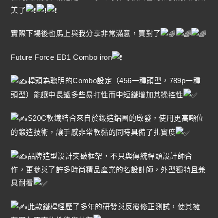
美了
實際下場後也馬上與我分享非常滿意，買對了
Future Force ED1 Combo iron
桿頭為聰明的Combo設定（456一種頭型，789p一種
頭型）能讓中長鐵多些易打性而中短鐵增加其操控性
S20C軟鐵結合來自於鍛造鋁圈的啟發，使用更高噸位
的鍛造技術，讓手感非常軟黏的同時具備了扎實度
品牌造型設計突破框架，不只與傳統桿頭設計師合
作，更參與了許多時尚精品產業的名設計師，外型獨特且兼
具耐看
此款鐵桿經歷了多年的研發與反覆修正測試，使其擁