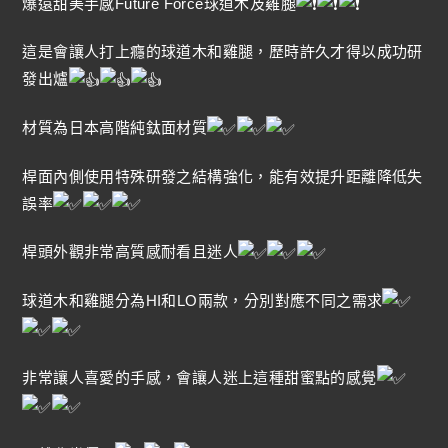
爆遠甜美手感Future Force球道木及雞腿
這是會讓人打上癮的球道木和雞腿，歷時許久才得以成功研
發出爐
材質為日本高階純鈦面材質
桿面內側使用特殊研發之結構強化，能有效提升距離降低失
誤率
桿頭外觀非常高質感耐看且迷人
球道木和雞腿分為HI和LO兩款，分別對應不同之需求
非常讓人喜愛的手感，會讓人迷上這種甜蜜點的感覺