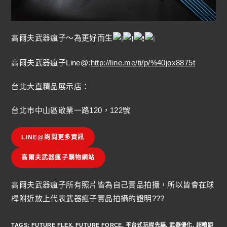
高爾夫武器瘋子～為更好而生
高爾夫武器瘋子Line@:
http://line.me/ti/p/%40jox8875t
台北大直精品展示店：
台北市中山區敬業一路120，122號
LINE@詢問更多資訊
高爾夫武器瘋子購物網站
高爾夫武器瘋子所有照片皆為自己實品拍攝，所以皆會在球
桿附近放上代表武器瘋子實品拍攝的證明???
TAGS
:
FUTURE FLEX
,
FUTURE FORCE
,
平台式玩桿先驅
,
武器優化
,
超噴距