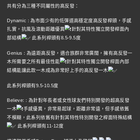
共有分為三種不同屬性的高反發：
Dynamic : 為市面少有的低彈道高穩定度高反發桿頭，手感
扎實，抗風及滾動距離優異
針對其特性獨立開發桿面內
部結構
此系列桿頭有8.5-9.5度
Genius : 為遠距高反發，適合族群非常廣闊，擁有高反發一
木所需要之所有最佳性能
針對其特性獨立開發桿面內部
結構能讓此款一木成為非常好上手的高反發一木
此系列桿頭有9.5-10.5度
Believe: : 為針對年長者或女性球友們特別開發的超高反發
一木
手感優異，非常易起球，距離非常遠，但手感依舊
不模糊，此系列依舊有針對其特性特別開發之桿面特殊結構
此系列桿頭有11-12度