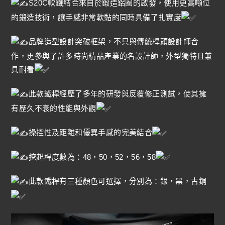
S20C軟鐵結合來自於鍛造鋁圈的啟發，使用更高噸位
的鍛造技術，讓手感非常軟黏的同時具備了扎實度
品牌造型設計突破框架，不只與傳統桿頭設計師合
作，更參與了許多時尚精品產業的名設計師，外型獨特且兼
具耐看
此款鐵桿經歷了多年的研發與反覆修正測試，使其擁
有歷久不衰的性能與外觀
操控性及距離和優異手感的完美結合
挖起桿度數為：48，50，52，56，58
此款鐵桿有三種顏色可選擇，分別為：銀，黑，古銅