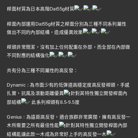
桿面材質為日本高階Dat55g材質
桿面內部運用Dat55g材質之桿面分別為三種不同系列屬性
做出不同的內部結構，造成優異效果
桿頭非常簡潔，沒有加上任何配重在外部，而全部在內部做
不同對應的結構強化
共有分為三種不同屬性的高反發：
Dynamic : 為市面少有的低彈道高穩定度高反發桿頭，手感
扎實，抗風及滾動距離優異
針對其特性獨立開發桿面內
部結構
此系列桿頭有8.5-9.5度
Genius : 為遠距高反發，適合族群非常廣闊，擁有高反發一
木所需要之所有最佳性能
針對其特性獨立開發桿面內部
結構能讓此款一木成為非常好上手的高反發一木