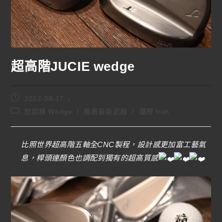
超高階JUCIE wedge
2022-08-17
挖起桿 Wedge
/
推薦最新武器
/
鐵桿 Iron
比照世界超高階五軸全CNC製程，設計感更加富工藝氣
息，桿頭連顏色也調配到獨有的超高質感