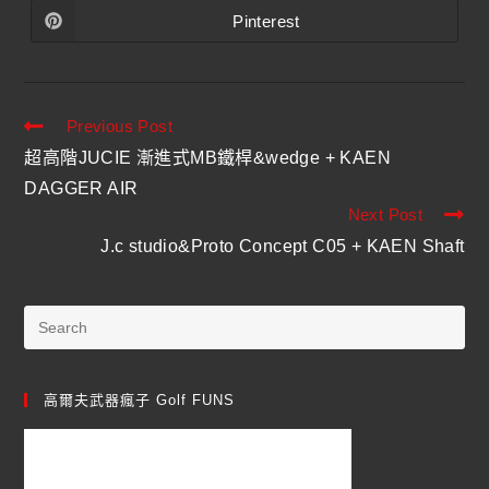
Pinterest
Previous Post
超高階JUCIE 漸進式MB鐵桿&wedge + KAEN
DAGGER AIR
Next Post
J.c studio&Proto Concept C05 + KAEN Shaft
高爾夫武器瘋子 Golf FUNS