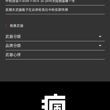
中秋誘惑-Future Force 3D print米開朗基羅一木
高爾夫武器瘋子在此恭祝各位中秋佳節快樂
推薦武器
武器分類
品牌分類
武器心得