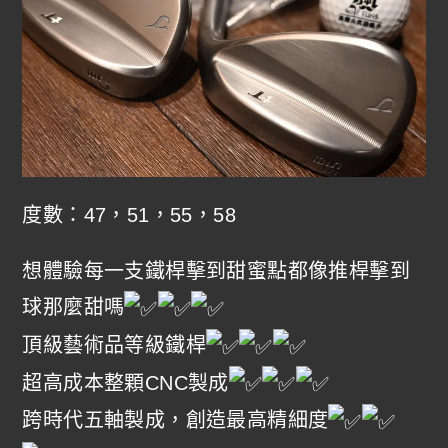
度數：47，51，55，58
想體驗每一支鐵桿擊到甜蜜點都像推桿擊到
球那麼甜嗎
頂級藝術品等級鐵桿
超高成本整顆CNC製成
跨時代五軸製成，創造最高精細度