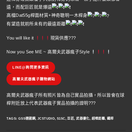
遠，而配巨匠就是爆遠
高檔Dat55g桿面材質+神奇聰明一木桿身
有望造就前所未有的最遠距離
You will like it
現貨供應???
Now you See ME ~ 高爾夫武器瘋子Style
LINE@詢問更多資訊
高爾夫武器瘋子購物網站
高爾夫武器瘋子所有照片皆為自己實品拍攝，所以皆會在球
桿附近放上代表武器瘋子實品拍攝的證明???
TAGS
:
GSS德國鋼
,
JCSTUDIO
,
S15C
,
巨匠
,
武器優化
,
超噴距離
,
鐵桿