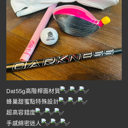
Dat55g高階桿面材質
蜂巢甜蜜點特殊設計
超高容錯度
手感綿密迷人