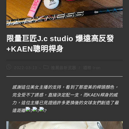
限量巨匠J.c studio 爆遠高反發
+KAEN聰明桿身
2022-03-13
推薦最新武器
/
鐵桿 Iron
感謝這位美女主播的支持，看到了那麼美的桿頭顏色，
完全受不了誘惑，直接決定配一支，而KAEN桿身的威
力，這位主播已見證過許多更換後的女球友們創造了最
遠距離