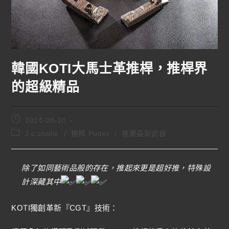
韓國KOTI大馬士革推桿，推桿界
的超級精品
2024-08-10
J.c studio
/
推桿 Putter
/
推薦最新武器
除了如同藝術品般的存在，推起來更是超好推，特殊設
計深藏其中
KOTI獨創革新『CGT』技術：