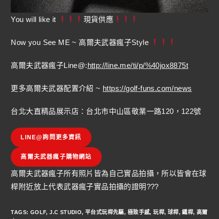
You will like it
現貨供應
Now you See ME ~ 高爾夫武器瘋子Style
高爾夫武器瘋子Line@:
http://line.me/ti/p/%40jox8875t
更多高爾夫武器配置介紹 ~
https://golf-funs.com/news
台北大直精品展示店：台北市中山區敬業一路120，122號
LINE@詢問更多資訊
高爾夫武器瘋子購物網站
高爾夫武器瘋子所有照片皆為自己實品拍攝，所以皆會在球
桿附近放上代表武器瘋子實品拍攝的證明???
TAGS
:
GOLF
,
J.C STUDIO
,
平台式玩桿先驅
,
極致手感
,
玩桿
,
球桿
,
鐵桿
,
高爾