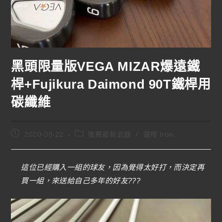
黑頭限量版VEGA MIZAR爆遠鐵
桿+Fujikura Daimond 90T鐵桿用
碳纖維
2020-08-22
推薦最新武器
/
鐵桿 Iron
這位已經購入一組的球友，因為覺得太好打，而決定再
買一組，來送給自己多年的好友???