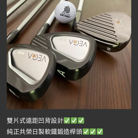
雙片式遠距凹背設計
純正共榮日製軟鐵鍛造桿頭