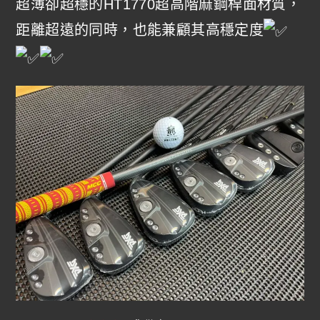
超薄卻超穩的HT1770超高階麻鋼桿面材質，
距離超遠的同時，也能兼顧其高穩定度