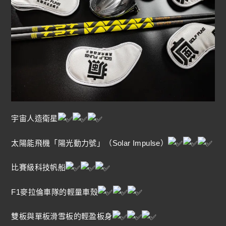
宇宙人造衛星
太陽能飛機「陽光動力號」（Solar Impulse）
比賽級科技帆船
F1麥拉倫車隊的輕量車殼
雙板與單板滑雪板的輕盈板身