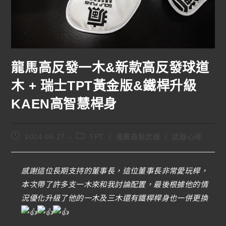
龍馬高反發一木&新款高反發球道
木 + 瑞士TPT黃金版&鐵桿升級
KAEN高智慧桿身
2024-06-27
TPT
/
推薦最新武器
/
武器心得
感謝這位長期支持的董事長，這位董事長非常愛玩桿，
本次帶了許多支一木來和我討論配置，最後根據他的情
況優化升級了他的一木及三木還有鐵桿桿身也一併更換