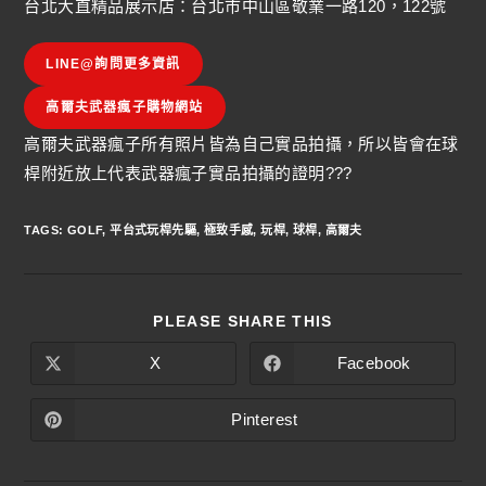
台北大直精品展示店：台北市中山區敬業一路120，122號
LINE@詢問更多資訊
高爾夫武器瘋子購物網站
高爾夫武器瘋子所有照片皆為自己實品拍攝，所以皆會在球
桿附近放上代表武器瘋子實品拍攝的證明???
TAGS
:
GOLF
,
平台式玩桿先驅
,
極致手感
,
玩桿
,
球桿
,
高爾夫
PLEASE SHARE THIS
X
Facebook
Pinterest