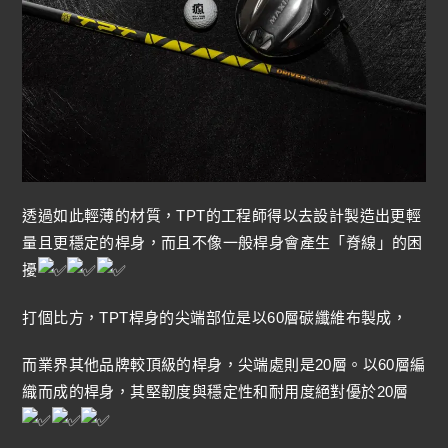
透過如此輕薄的材質，TPT的工程師得以去設計製造出更輕
量且更穩定的桿身，而且不像一般桿身會產生「脊線」的困
擾
打個比方，TPT桿身的尖端部位是以60層碳纖維布製成，
而業界其他品牌較頂級的桿身，尖端處則是20層。以60層編
織而成的桿身，其堅韌度與穩定性和耐用度絕對優於20層