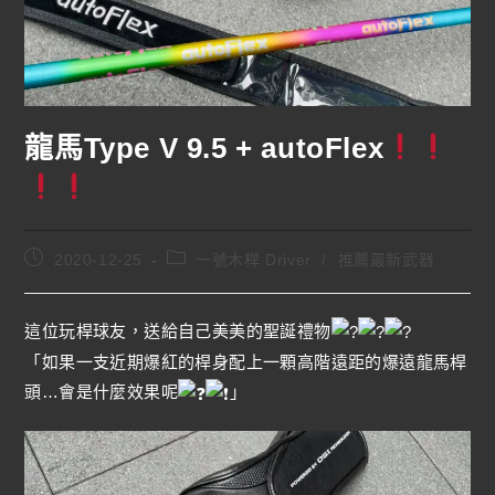
龍馬Type V 9.5 + autoFlex
2020-12-25
一號木桿 Driver
/
推薦最新武器
這位玩桿球友，送給自己美美的聖誕禮物
「如果一支近期爆紅的桿身配上一顆高階遠距的爆遠龍馬桿
頭…會是什麼效果呢
」