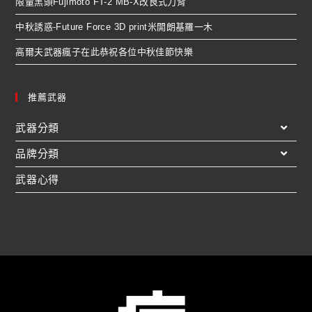
限量黑頭Fujimoto FT-2 MB-X改良式刀背
中秋誘惑-Future Force 3D print米開朗基羅一木
高爾夫武器瘋子在此恭祝各位中秋佳節快樂
推薦武器
武器分類
品牌分類
武器心得