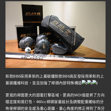
新款BB6採用革新的上蓋碳纖新款BB6高反發採用革新的上
蓋碳纖維科技，並且加強了桿頭內部特殊構造
更寬的桿面更大的甜蜜打擊區域，更高的MOI值提昇了方向
穩定度和易打性，460cc桿頭容量設計及調整配重螺絲的分
佈使桿頭的安全感及重心距離、重心角度的修正得到了充分