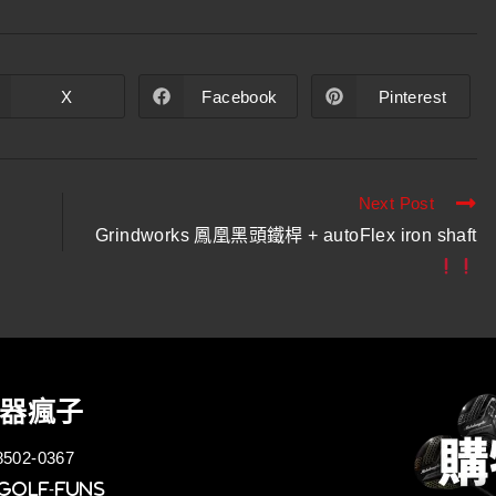
X
Facebook
Pinterest
Next Post
Grindworks 鳳凰黑頭鐵桿 + autoFlex iron shaft
器瘋子
502-0367
golf-funs