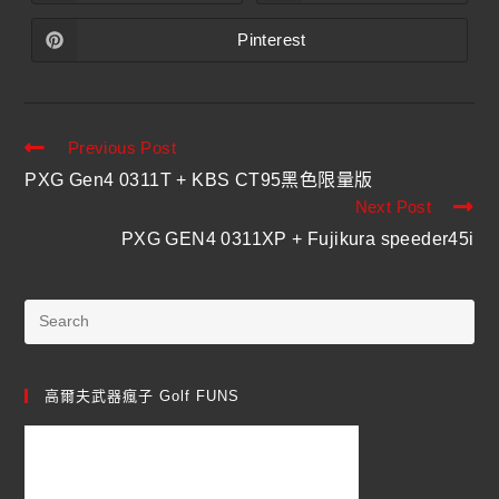
Pinterest
Previous Post
PXG Gen4 0311T + KBS CT95黑色限量版
Next Post
PXG GEN4 0311XP + Fujikura speeder45i
高爾夫武器瘋子 Golf FUNS