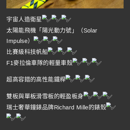
宇宙人造衛星
太陽能飛機「陽光動力號」（Solar
Impulse）
比賽級科技帆船
F1麥拉倫車隊的輕量車殼
超高容錯的高性能鐵桿
雙板與單板滑雪板的輕盈板身
瑞士奢華鐘錶品牌Richard Mille的錶殼