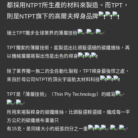
都採用NTPT所生產的材料來製造。而TPT，
則是NTPT旗下的高爾夫桿身品牌
瑞士TPT獨步全球業界的薄層技術
TPT獨家的薄層技術，能製造出比頭髮還細的碳纖維絲，再
以機械層層捲製出性能出色的桿身
除了業界獨一無二的全自動化製程，TPT桿身最強悍之處，
來自於母公司NTPT的頂尖宇宙航太材料科技
TPT是「薄層技術」（Thin Ply Technology）的縮寫
所用來捲製桿身的碳纖維絲，比頭髮還輕還細，織成每一平
方公尺的碳纖維布重量只
有15克，是同樣大小的紙張四分之一重