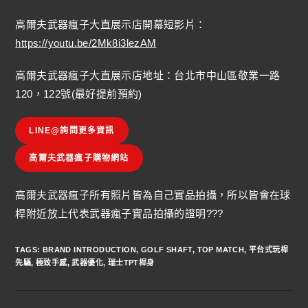
高爾夫武器瘋子大直展示店開幕短影片：
https://youtu.be/2Mk8i3lezAM
高爾夫武器瘋子大直展示店地址：台北市中山區敬業一路
120，122號(最好提前預約)
LINE@詢問更多資訊
高爾夫武器瘋子購物網站
高爾夫武器瘋子所有照片皆為自己實品拍攝，所以皆會在球
桿附近放上代表武器瘋子實品拍攝的證明???
TAGS
:
BRAND INTRODUCTION
,
GOLF SHAFT
,
TOP MATCH
,
平台式玩桿
先驅
,
極致手感
,
武器優化
,
瑞士TPT桿身