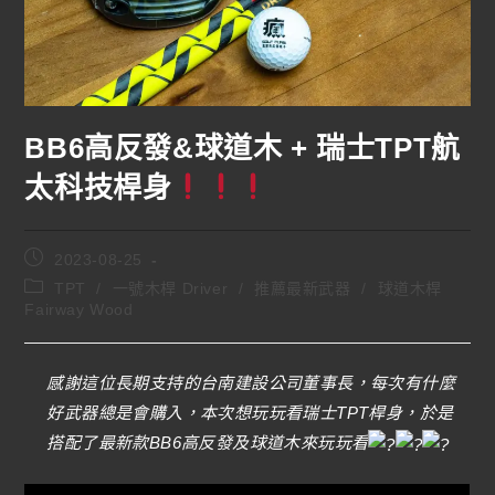
BB6高反發&球道木 + 瑞士TPT航
太科技桿身
2023-08-25
TPT
/
一號木桿 Driver
/
推薦最新武器
/
球道木桿
Fairway Wood
感謝這位長期支持的台南建設公司董事長，每次有什麼
好武器總是會購入，本次想玩玩看瑞士TPT桿身，於是
搭配了最新款BB6高反發及球道木來玩玩看