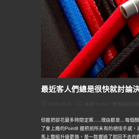
最近客人們總是很快就討論
2025-09-21
推桿 Putter
/
推薦最新武
但握把卻花最多時間定案…..理由都是…每個
了會上癮的Point8 握把前所未有的絕佳手
馬上整組升級更換，是一款握過了就回不去的