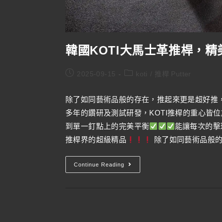
韓國KOTI大馬士革推桿，精
2025-09-15
koti
/
推桿 Putter
除了如同藝術品般的存在，推起來更是超好推
多年的鑽研及測試研發，KOTI推桿的重心皆
到單一釘點上的完美平衡
能讓每次的擊
推桿界的超級精品
除了如同藝術品般的
Continue Reading