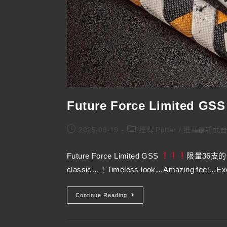
Future Force Limited GS
2025-09-19
推桿 Putter
/
推薦最新武
Future Force Limited GSS
限量36支
classic…！Timeless look…Amazing feel…Exc
Continue Reading