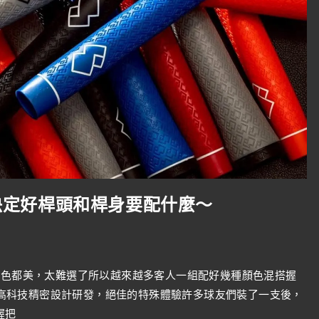
決定好桿頭和桿身要配什麼～
器
顏色都美，太難選了所以越來越多客人一組配好幾種顏色混搭握
感，高科技精密設計研發，絕佳的特殊體驗許多球友們裝了一支後，
握把